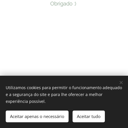
Obrigado :)
Utilizamos cookies para permitir o funcionamento adequado
© 2024 All rights reserved
e a segurança do site e para lhe oferecer a melhor
Easyphoto 2024
experiência possível.
Aceitar apenas o necessário
Cookies
Aceitar tudo